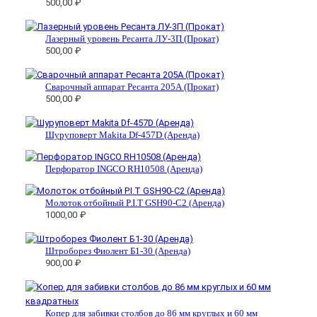
500,00
₽
Лазерный уровень Ресанта ЛУ-3П (Прокат)
500,00
₽
Сварочный аппарат Ресанта 205А (Прокат)
500,00
₽
Шуруповерт Makita Df-457D (Аренда)
Перфоратор INGCO RH10508 (Аренда)
Молоток отбойный P.I.T GSH90-C2 (Аренда)
1000,00
₽
Штроборез Фиолент Б1-30 (Аренда)
900,00
₽
Копер для забивки столбов до 86 мм круглых и 60 мм