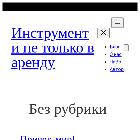
Перейти
к
содержимому
Инструмент
и не только в
Блог
О нас
аренду
ЧаВо
Автор
Без рубрики
Привет, мир!